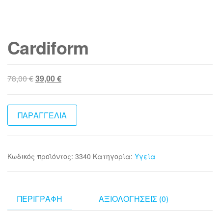
Cardiform
Original
Η
78,00
€
39,00
€
price
τρέχουσα
was:
τιμή
78,00 €.
είναι:
ΠΑΡΑΓΓΕΛΙΑ
39,00 €.
Κωδικός προϊόντος:
3340
Κατηγορία:
Υγεία
ΠΕΡΙΓΡΑΦΉ
ΑΞΙΟΛΟΓΉΣΕΙΣ (0)