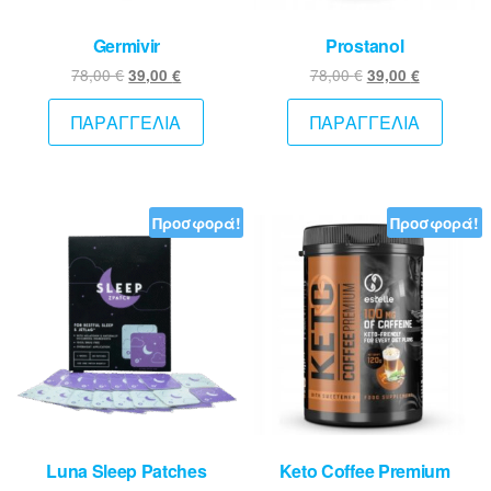
Germivir
Prostanol
Original
Η
Original
Η
78,00
€
78,00
€
39,00
€
39,00
€
price
τρέχουσα
price
τρέχουσ
was:
τιμή
was:
τιμή
ΠΑΡΑΓΓΕΛΙΑ
ΠΑΡΑΓΓΕΛΙΑ
78,00 €.
είναι:
78,00 €.
είναι:
39,00 €.
39,00 €.
Προσφορά!
Προσφορά!
Luna Sleep Patches
Keto Coffee Premium