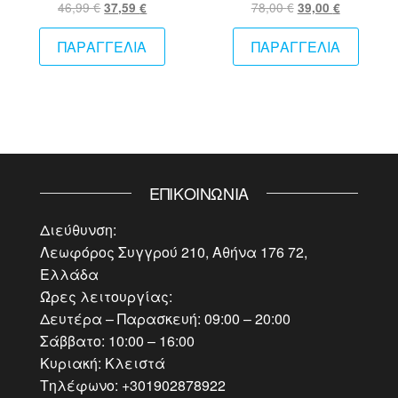
Original
Η
Original
Η
46,99
€
78,00
€
37,59
€
39,00
€
price
τρέχουσα
price
τρέχουσ
was:
τιμή
was:
τιμή
ΠΑΡΑΓΓΕΛΙΑ
ΠΑΡΑΓΓΕΛΙΑ
46,99 €.
είναι:
78,00 €.
είναι:
37,59 €.
39,00 €.
ΕΠΙΚΟΙΝΩΝΊΑ
Διεύθυνση:
Λεωφόρος Συγγρού 210, Αθήνα 176 72,
Ελλάδα
Ώρες λειτουργίας:
Δευτέρα – Παρασκευή: 09:00 – 20:00
Σάββατο: 10:00 – 16:00
Κυριακή: Κλειστά
Τηλέφωνο: +301902878922