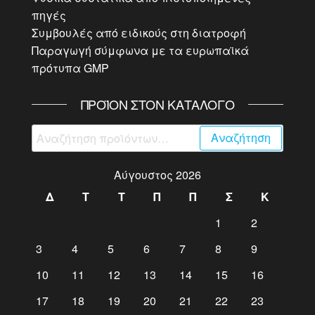
πηγές
Συμβουλές από ειδικούς στη διατροφή
Παραγωγή σύμφωνα με τα ευρωπαϊκά
πρότυπα GMP
ΠΡΟΪΌΝ ΣΤΟΝ ΚΑΤΆΛΟΓΟ
Αναζήτηση
Αναζήτηση
για:
Αύγουστος 2026
Δ
Τ
Τ
Π
Π
Σ
Κ
1
2
3
4
5
6
7
8
9
10
11
12
13
14
15
16
17
18
19
20
21
22
23