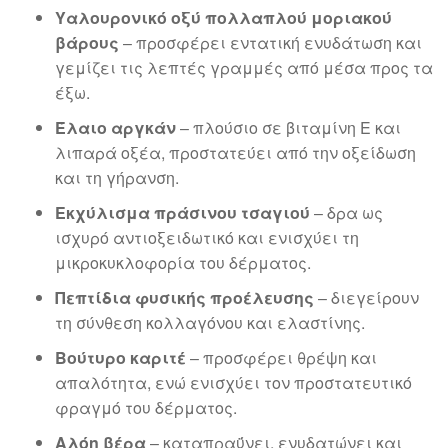
Υαλουρονικό οξύ πολλαπλού μοριακού
βάρους
– προσφέρει εντατική ενυδάτωση και
γεμίζει τις λεπτές γραμμές από μέσα προς τα
έξω.
Έλαιο αργκάν
– πλούσιο σε βιταμίνη Ε και
λιπαρά οξέα, προστατεύει από την οξείδωση
και τη γήρανση.
Εκχύλισμα πράσινου τσαγιού
– δρα ως
ισχυρό αντιοξειδωτικό και ενισχύει τη
μικροκυκλοφορία του δέρματος.
Πεπτίδια φυσικής προέλευσης
– διεγείρουν
τη σύνθεση κολλαγόνου και ελαστίνης.
Βούτυρο καριτέ
– προσφέρει θρέψη και
απαλότητα, ενώ ενισχύει τον προστατευτικό
φραγμό του δέρματος.
Αλόη βέρα
– καταπραΰνει, ενυδατώνει και