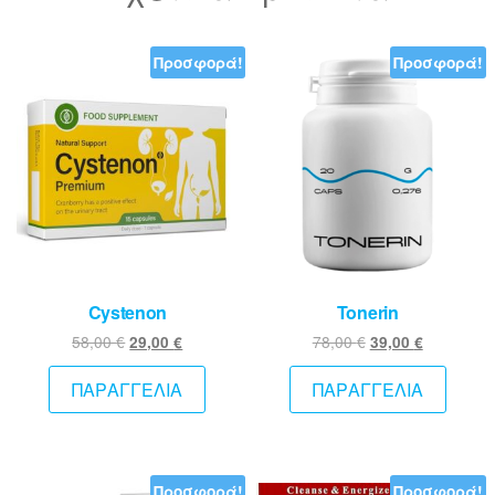
Προσφορά!
Προσφορά!
Cystenon
Tonerin
Original
Η
Original
Η
58,00
€
78,00
€
29,00
€
39,00
€
price
τρέχουσα
price
τρέχουσ
was:
τιμή
was:
τιμή
ΠΑΡΑΓΓΕΛΙΑ
ΠΑΡΑΓΓΕΛΙΑ
58,00 €.
είναι:
78,00 €.
είναι:
29,00 €.
39,00 €.
Προσφορά!
Προσφορά!