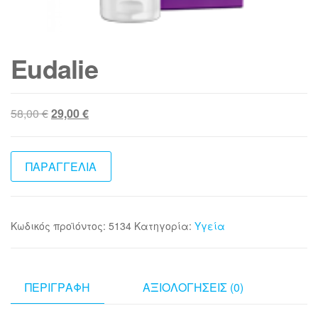
Eudalie
Original
Η
58,00
€
29,00
€
price
τρέχουσα
was:
τιμή
58,00 €.
είναι:
ΠΑΡΑΓΓΕΛΙΑ
29,00 €.
Κωδικός προϊόντος:
5134
Κατηγορία:
Υγεία
ΠΕΡΙΓΡΑΦΉ
ΑΞΙΟΛΟΓΉΣΕΙΣ (0)