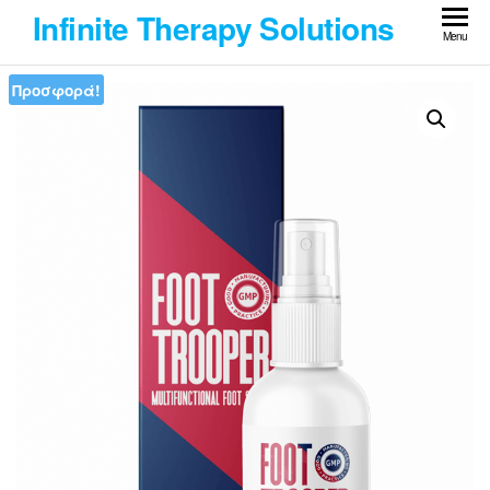
Skip
Infinite Therapy Solutions
to
Menu
the
Προσφορά!
content