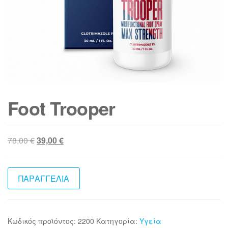
Foot Trooper
Original
Η
78,00
€
39,00
€
price
τρέχουσα
was:
τιμή
78,00 €.
είναι:
ΠΑΡΑΓΓΕΛΙΑ
39,00 €.
Κωδικός προϊόντος:
2200
Κατηγορία:
Υγεία