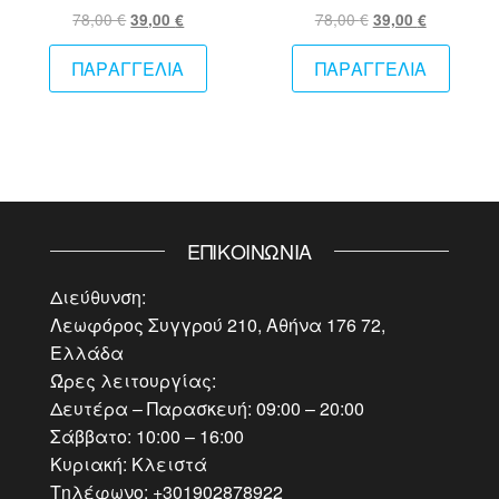
Original
Η
Original
Η
78,00
€
78,00
€
39,00
€
39,00
€
price
τρέχουσα
price
τρέχουσ
was:
τιμή
was:
τιμή
ΠΑΡΑΓΓΕΛΙΑ
ΠΑΡΑΓΓΕΛΙΑ
78,00 €.
είναι:
78,00 €.
είναι:
39,00 €.
39,00 €.
ΕΠΙΚΟΙΝΩΝΊΑ
Διεύθυνση:
Λεωφόρος Συγγρού 210, Αθήνα 176 72,
Ελλάδα
Ώρες λειτουργίας:
Δευτέρα – Παρασκευή: 09:00 – 20:00
Σάββατο: 10:00 – 16:00
Κυριακή: Κλειστά
Τηλέφωνο: +301902878922