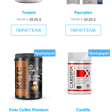
Tonerin
Psoryden
Original
Η
Original
Η
78,00
€
78,00
€
39,00
€
39,00
€
price
τρέχουσα
price
τρέχουσ
was:
τιμή
was:
τιμή
ΠΑΡΑΓΓΕΛΙΑ
ΠΑΡΑΓΓΕΛΙΑ
78,00 €.
είναι:
78,00 €.
είναι:
39,00 €.
39,00 €.
Προσφορά!
Προσφορά!
Keto Coffee Premium
Cardifix