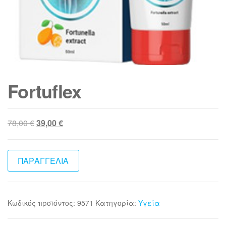
Fortuflex
Original
Η
78,00
€
39,00
€
price
τρέχουσα
was:
τιμή
78,00 €.
είναι:
ΠΑΡΑΓΓΕΛΙΑ
39,00 €.
Κωδικός προϊόντος:
9571
Κατηγορία:
Υγεία