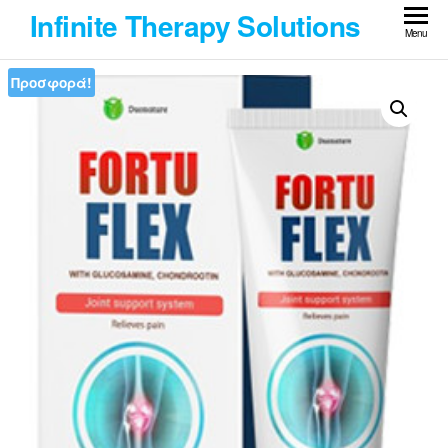
Skip
Infinite Therapy Solutions
to
Menu
the
Προσφορά!
content