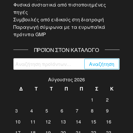
Φυσικά συστατικά από πιστοποιημένες
πηγές
Συμβουλές από ειδικούς στη διατροφή
Παραγωγή σύμφωνα με τα ευρωπαϊκά
πρότυπα GMP
ΠΡΟΪΌΝ ΣΤΟΝ ΚΑΤΆΛΟΓΟ
Αναζήτηση
Αναζήτηση
για:
Αύγουστος 2026
Δ
Τ
Τ
Π
Π
Σ
Κ
1
2
3
4
5
6
7
8
9
10
11
12
13
14
15
16
17
18
19
20
21
22
23