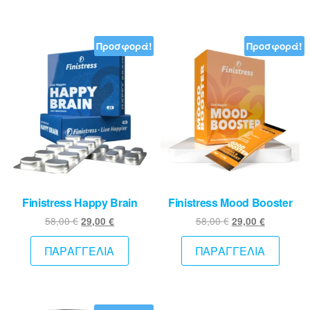
39,00 €.
Προσφορά!
Προσφορά!
Finistress Happy Brain
Finistress Mood Booster
Original
Η
Original
Η
58,00
€
58,00
€
29,00
€
29,00
€
price
τρέχουσα
price
τρέχουσ
was:
τιμή
was:
τιμή
ΠΑΡΑΓΓΕΛΙΑ
ΠΑΡΑΓΓΕΛΙΑ
58,00 €.
είναι:
58,00 €.
είναι:
29,00 €.
29,00 €.