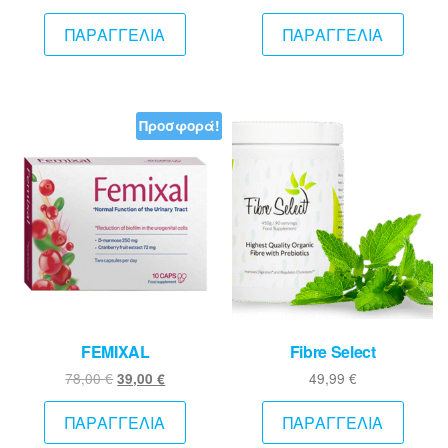
ΠΑΡΑΓΓΕΛΙΑ
ΠΑΡΑΓΓΕΛΙΑ
Προσφορά!
FEMIXAL
Fibre Select
Original
Η
78,00
€
49,99
€
39,00
€
price
τρέχουσα
was:
τιμή
ΠΑΡΑΓΓΕΛΙΑ
ΠΑΡΑΓΓΕΛΙΑ
78,00 €.
είναι: