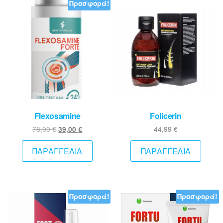
Προσφορά!
Flexosamine
Folicerin
Original
Η
78,00
€
44,99
€
39,00
€
price
τρέχουσα
was:
τιμή
ΠΑΡΑΓΓΕΛΙΑ
ΠΑΡΑΓΓΕΛΙΑ
78,00 €.
είναι:
39,00 €.
Προσφορά!
Προσφορά!