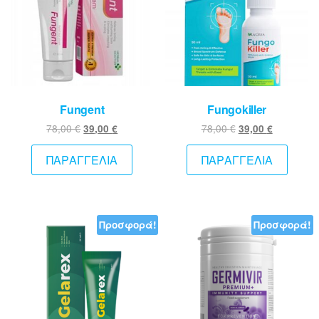
Fungent
Fungokiller
Original
Η
Original
Η
78,00
€
78,00
€
39,00
€
39,00
€
price
τρέχουσα
price
τρέχουσ
was:
τιμή
was:
τιμή
ΠΑΡΑΓΓΕΛΙΑ
ΠΑΡΑΓΓΕΛΙΑ
78,00 €.
είναι:
78,00 €.
είναι:
39,00 €.
39,00 €.
Προσφορά!
Προσφορά!