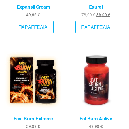
Expansil Cream
Exurol
Original
Η
49,99
€
78,00
€
39,00
€
price
τρέχουσ
was:
τιμή
ΠΑΡΑΓΓΕΛΙΑ
ΠΑΡΑΓΓΕΛΙΑ
78,00 €.
είναι:
39,00 €.
Fast Burn Extreme
Fat Burn Active
59,99
€
49,99
€