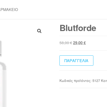
ΑΡΜΑΚΕΊΟ
Blutforde
Original
Η
58,00
€
29,00
€
price
τρέχουσα
was:
τιμή
58,00 €.
είναι:
ΠΑΡΑΓΓΕΛΙΑ
29,00 €.
Κωδικός προϊόντος:
5127
Κα