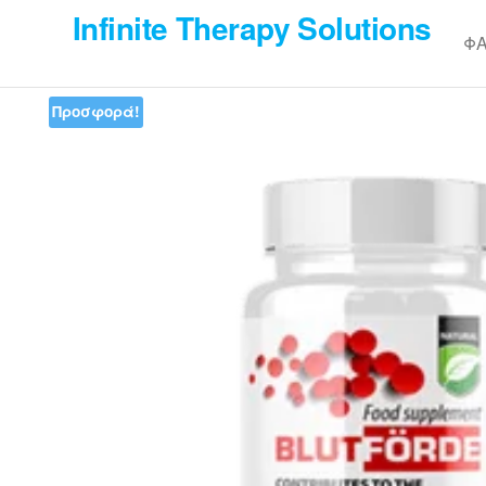
Skip
Infinite Therapy Solutions
to
Φ
the
content
Προσφορά!