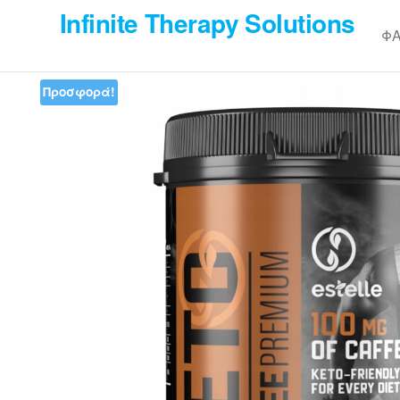
Skip
Infinite Therapy Solutions
to
Φ
the
content
Προσφορά!