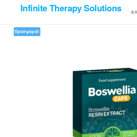
Skip
Infinite Therapy Solutions
to
Φ
the
content
Προσφορά!