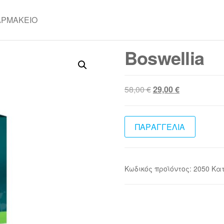
ΑΡΜΑΚΕΊΟ
Boswellia
Original
Η
58,00
€
29,00
€
price
τρέχουσα
was:
τιμή
58,00 €.
είναι:
ΠΑΡΑΓΓΕΛΙΑ
29,00 €.
Κωδικός προϊόντος:
2050
Κα