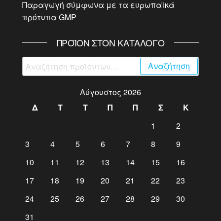
Παραγωγή σύμφωνα με τα ευρωπαϊκά
πρότυπα GMP
ΠΡΟΪΌΝ ΣΤΟΝ ΚΑΤΆΛΟΓΟ
Αναζήτηση
Αναζήτηση
για:
Αύγουστος 2026
Δ
Τ
Τ
Π
Π
Σ
Κ
1
2
3
4
5
6
7
8
9
10
11
12
13
14
15
16
17
18
19
20
21
22
23
24
25
26
27
28
29
30
31