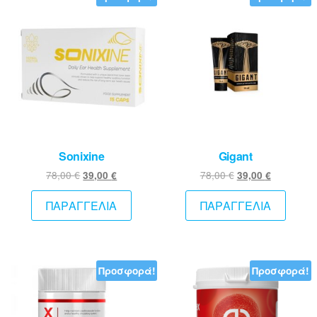
Sonixine
Gigant
Original
Η
Original
Η
78,00
€
78,00
€
39,00
€
39,00
€
price
τρέχουσα
price
τρέχουσ
was:
τιμή
was:
τιμή
ΠΑΡΑΓΓΕΛΙΑ
ΠΑΡΑΓΓΕΛΙΑ
78,00 €.
είναι:
78,00 €.
είναι:
39,00 €.
39,00 €.
Προσφορά!
Προσφορά!