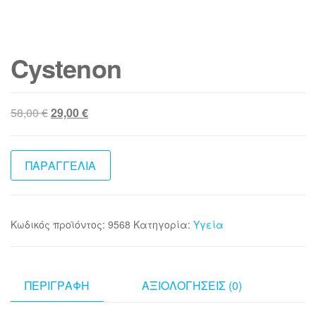
Cystenon
Original
Η
58,00
€
29,00
€
price
τρέχουσα
was:
τιμή
58,00 €.
είναι:
ΠΑΡΑΓΓΕΛΙΑ
29,00 €.
Κωδικός προϊόντος:
9568
Κατηγορία:
Υγεία
ΠΕΡΙΓΡΑΦΉ
ΑΞΙΟΛΟΓΉΣΕΙΣ (0)