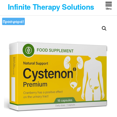
Skip
Infinite Therapy Solutions
to
Menu
the
Προσφορά!
content