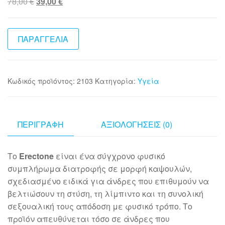
Original
Η
78,00
€
39,00
€
price
τρέχουσα
was:
τιμή
78,00 €.
είναι:
ΠΑΡΑΓΓΕΛΙΑ
39,00 €.
Κωδικός προϊόντος:
2103
Κατηγορία:
Υγεία
ΠΕΡΙΓΡΑΦΉ
ΑΞΙΟΛΟΓΉΣΕΙΣ (0)
Το
Erectone
είναι ένα σύγχρονο φυσικό
συμπλήρωμα διατροφής σε μορφή καψουλών,
σχεδιασμένο ειδικά για άνδρες που επιθυμούν να
βελτιώσουν τη στύση, τη λίμπιντο και τη συνολική
σεξουαλική τους απόδοση με φυσικό τρόπο. Το
προϊόν απευθύνεται τόσο σε άνδρες που