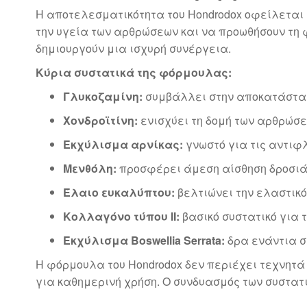
Η αποτελεσματικότητα του Hondrodox οφείλεται 
την υγεία των αρθρώσεων και να προωθήσουν τη φυ
δημιουργούν μια ισχυρή συνέργεια.
Κύρια συστατικά της φόρμουλας:
Γλυκοζαμίνη:
συμβάλλει στην αποκατάσταση
Χονδροϊτίνη:
ενισχύει τη δομή των αρθρώσε
Εκχύλισμα αρνίκας:
γνωστό για τις αντιφλ
Μενθόλη:
προσφέρει άμεση αίσθηση δροσιάς
Έλαιο ευκαλύπτου:
βελτιώνει την ελαστικό
Κολλαγόνο τύπου II:
βασικό συστατικό για τ
Εκχύλισμα Boswellia Serrata:
δρα ενάντια σ
Η φόρμουλα του Hondrodox δεν περιέχει τεχνητά
για καθημερινή χρήση. Ο συνδυασμός των συστα