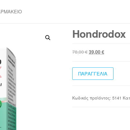
ΑΡΜΑΚΕΊΟ
Hondrodox
Original
Η
78,00
€
39,00
€
price
τρέχουσα
was:
τιμή
78,00 €.
είναι:
ΠΑΡΑΓΓΕΛΙΑ
39,00 €.
Κωδικός προϊόντος:
5141
Κα