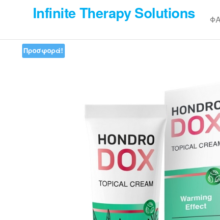
Skip
Infinite Therapy Solutions
to
Φ
the
content
Προσφορά!