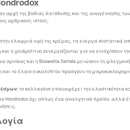
ondrodox
την αρχή της βαθιάς διείσδυσης και της αναγέννησης τ
ους αρθρικούς ιστούς.
στην ελαφριά υφή της κρέμας, τα ενεργά συστατικά α
 και η χονδροϊτίνη συνεργάζονται για να ενισχύσουν τ
α αρνίκας και η Boswellia Serrata μειώνουν τη φλεγμον
 και το έλαιο ευκαλύπτου προάγουν τη μικροκυκλοφορί
δέσμων:
το κολλαγόνο επαναφέρει την ελαστικότητα κα
το Hondrodox όχι απλώς ένα αναλγητικό προϊόν, αλλά 
νήσεις.
λογία