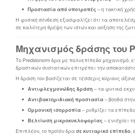
Προστασία από υποτροπές
– η τακτική χρή
Η φυσική σύνθεση εξασφαλίζει ότι τα αποτελέσ
σε καλύτερη θρέψη των ιστών και αύξηση της ζωτ
Μηχανισμός δράσης του P
Το Predstonorm δρα με πολυεπίπεδο μηχανισμό, 
δραστικών συστατικών επιτρέπει την αποκατάστα
Η δράση του βασίζεται σε τέσσερις κύριους άξονε
Αντιφλεγμονώδης δράση
– τα φυτικά εκχυ
Αντιβακτηριδιακή προστασία
– βοηθά στη
Ορμονική ισορροπία
– ρυθμίζει τα επίπεδα
Βελτίωση μικροκυκλοφορίας
– ενισχύει τ
Επιπλέον, το προϊόν δρα
σε κυτταρικό επίπεδο
,