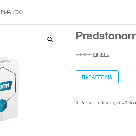
ΑΡΜΑΚΕΊΟ
Predstonor
Original
Η
58,00
€
29,00
€
price
τρέχουσα
was:
τιμή
58,00 €.
είναι:
ΠΑΡΑΓΓΕΛΙΑ
29,00 €.
Κωδικός προϊόντος:
5140
Κα