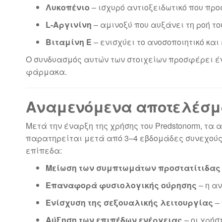
Λυκοπένιο
– ισχυρό αντιοξειδωτικό που προ
L-Αργινίνη
– αμινοξύ που αυξάνει τη ροή τ
Βιταμίνη Ε
– ενισχύει το ανοσοποιητικό και
Ο συνδυασμός αυτών των στοιχείων προσφέρει έν
φάρμακα.
Αναμενόμενα αποτελέσμα
Μετά την έναρξη της χρήσης του Predstonorm, τα
παρατηρείται μετά από 3–4 εβδομάδες συνεχούς
επίπεδα:
Μείωση των συμπτωμάτων προστατίτιδας
Επαναφορά φυσιολογικής ούρησης
– η αν
Ενίσχυση της σεξουαλικής λειτουργίας
– 
Αύξηση των επιπέδων ενέργειας
– οι χρήσ