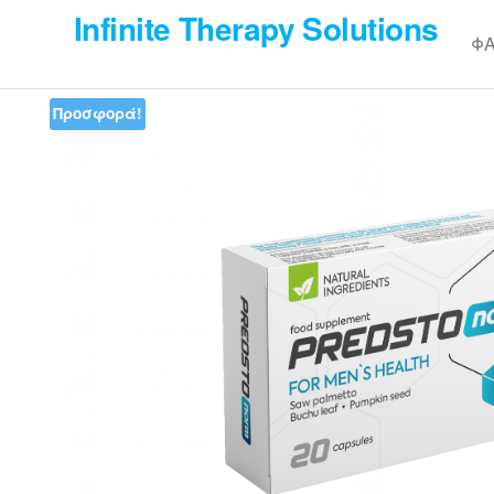
Skip
Infinite Therapy Solutions
to
Φ
the
content
Προσφορά!