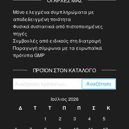
Μόνο ελεγμένα συμπληρώματα με
αποδεδειγμένη ποιότητα
Φυσικά συστατικά από πιστοποιημένες
πηγές
Συμβουλές από ειδικούς στη διατροφή
Παραγωγή σύμφωνα με τα ευρωπαϊκά
πρότυπα GMP
ΠΡΟΪΌΝ ΣΤΟΝ ΚΑΤΆΛΟΓΟ
Αναζήτηση
Αναζήτηση
για:
Ιούλιος 2026
Δ
Τ
Τ
Π
Π
Σ
Κ
1
2
3
4
5